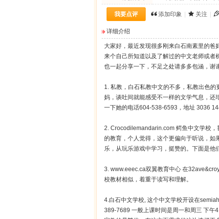
我要点评
添加印象
|
关注
|
详细介绍
大家好，最近发现很多刚来白石南素里的爸
来个自己所知道以及了解过的中文老师或者
也一起分享一下，不足之处请多多包涵，谢
1. 私教，白石私教中文的不多，私教出色的更
妈，谈吐间就能感受不一样的文学气息，还
一下她的电话604-538-6593，地址 3036 144 A 
2. Crocodilemandarin.com
的教育，个人觉得，这个更偏向于听说，如
乐，从玩乐游戏中学习，挺赞的。下面是他
3. www.eeec.ca双翼教育中心 在32
校教材相似，着重于读写和理解。
4.白石中文学校, 这个中文学校开设在semiahmoo se
389-7689 一般上课时间是周一和周三 下