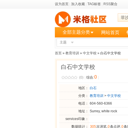
设为首页
|
加入收藏
|
TAG标签
|
RSS聚合
菲
全部主题分类
网站首页
主题
更多
首页
»
教育培训
»
中文学校
» 白石中文学校
白石中文学校
0
(0)
|
综合:
|
地区：
白石
分类：
教育培训
>
中文学校
电话：
604-560-6366
地址：
Surrey, white rock
services印象：
数据统计：
305
次浏览,
0
条点评,
0
条