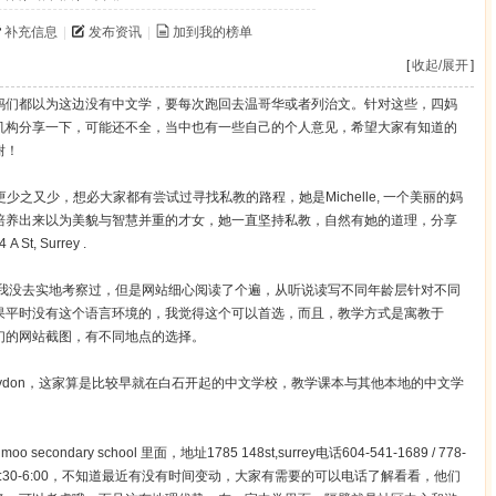
补充信息
|
发布资讯
|
加到我的榜单
[
收起/展开
]
妈们都以为这边没有中文学，要每次跑回去温哥华或者列治文。针对这些，四妈
机构分享一下，可能还不全，当中也有一些自己的个人意见，希望大家有知道的
谢！
少之又少，想必大家都有尝试过寻找私教的路程，她是Michelle, 一个美丽的妈
培养出来以为美貌与智慧并重的才女，她一直坚持私教，自然有她的道理，分享
St, Surrey .
 鳄鱼中文学校，我没去实地考察过，但是网站细心阅读了个遍，从听说读写不同年龄层针对不同
果平时没有这个语言环境的，我觉得这个可以首选，而且，教学方式是寓教于
们的网站截图，有不同地点的选择。
ave&croydon，这家算是比较早就在白石开起的中文学校，教学课本与其他本地的中文学
condary school 里面，地址1785 148st,surrey电话604-541-1689 / 778-
午4:30-6:00，不知道最近有没有时间变动，大家有需要的可以电话了解看看，他们