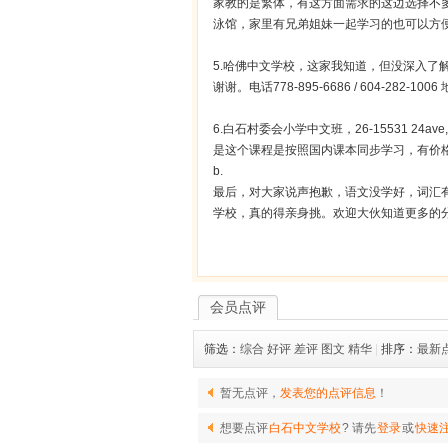
家教的是繁体，有这方面需求的这边选择不
泳馆，家里有兄弟姐妹一起学习的也可以方
5.哈佛中文学校，这家我知道，但没深入了
谢谢。电话778-895-6686 / 604-282-1006 地
6.白石村委会小学中文班，26-15531 24ave, 
是这个课程是按照国内课本同步学习，有价格优势，
b.
最后，对大家说声抱歉，语文没学好，词汇
学校，真的得亲身挑。欢迎大伙知道更多的
会员点评
筛选：
综合
好评
差评
图文
精华
|
排序：
最新
暂无点评，
发表您的点评信息
！
想要点评
白石中文学校
? 请先
登录
或
快速