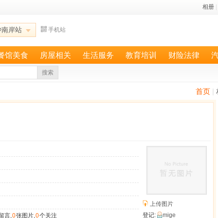
相册
|
沙南岸站
手机站
餐馆美食
房屋相关
生活服务
教育培训
财险法律
搜索
首页
|
上传图片
登记:
mige
留言,
0
张图片,
0
个关注