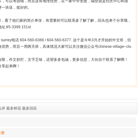
多，可以考虑哦，而且这有地理优势，在一家中学里面，隔壁就是社区中心和游
便一块送，挺好的。
解，看了他们家的简介单张，有需要的可以联系多了解了解，回头也来个分享哦，
址:#5-3399 151st
surrey电话 604-560-6366 / 604-560-6377. 这个是今年3月才开始的中文班，但
而且一周两天班，具体情况大家可以关注微信公众号chinese-village–clu
有限，作文炒烂，文字乏味，还望多多包涵，更多信息，大伙自个联系了解啊！
分享起来啊！
点评
最多鲜花
最多回应
注册