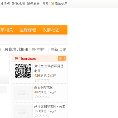
排行榜
|
浏览地图
|
随便看看
|
搜索
|
添加信息
汽车相关
医疗保健
政府社团
图
|
教育培训相册
|
最佳排行
|
最新点评
热门services
热门
列治文 古筝古琴琵琶
老师
426
浏览,
0
点评
白石钢琴老师
402
浏览,
0
点评
列治文钢琴老师 - 黄老
353
浏览,
0
点评