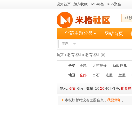
设为首页
|
加入收藏
|
TAG标签
|
RSS聚合
菲
全部主题分类
网站首页
主题
更多
首页
»
教育培训
»
教育培训
(0)
分类
:
全部
才艺爱好
幼教托儿
地区
:
全部
白石
素里
兰里
显示:
图文
图片
|
数量:
10
20
40
|
排序:
推荐度
本板块暂时没有主题信息，
我要添加
。