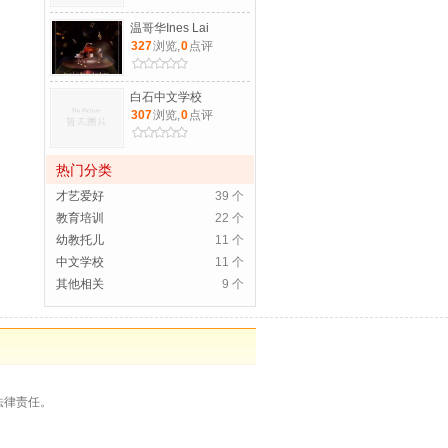
温哥华Ines Lai
327
浏览,
0
点评
白石中文学校
307
浏览,
0
点评
热门分类
才艺爱好
39 个
教育培训
22 个
幼教托儿
11 个
中文学校
11 个
其他相关
9 个
法律责任。