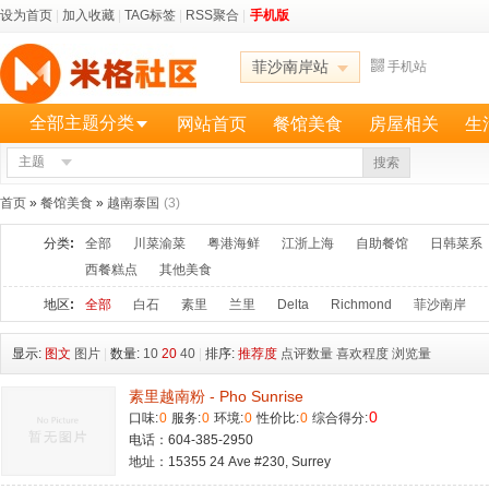
设为首页
|
加入收藏
|
TAG标签
|
RSS聚合
|
手机版
菲沙南岸站
手机站
全部主题分类
网站首页
餐馆美食
房屋相关
生
主题
更多
搜索
首页
»
餐馆美食
»
越南泰国
(3)
分类
:
全部
川菜渝菜
粤港海鲜
江浙上海
自助餐馆
日韩菜系
西餐糕点
其他美食
地区
:
全部
白石
素里
兰里
Delta
Richmond
菲沙南岸
显示:
图文
图片
|
数量:
10
20
40
|
排序:
推荐度
点评数量
喜欢程度
浏览量
素里越南粉 - Pho Sunrise
0
口味:
0
服务:
0
环境:
0
性价比:
0
综合得分:
电话：604-385-2950
地址：15355 24 Ave #230, Surrey