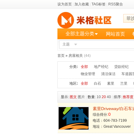
设为首页
|
加入收藏
|
TAG标签
|
RSS聚合
菲
全部主题分类
网站首页
主题
更多
首页
»
房屋相关
(44)
分类
:
全部
地产经纪
贷款经纪
物业管理
清洁保洁
车道园
地区
:
全部
白石
素里
兰里
显示:
图文
图片
|
数量:
10
20
40
|
排序:
推荐度
素里Driveway/白石车道 
0
综合得分:
电话：604-783-7199
地址：Great Vancouver