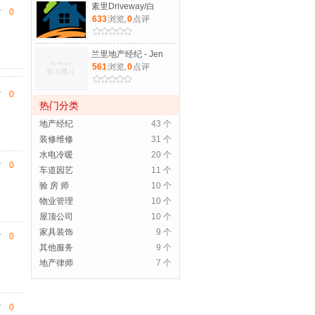
素里Driveway/白
0
633
浏览,
0
点评
兰里地产经纪 - Jen
561
浏览,
0
点评
0
热门分类
地产经纪
43 个
装修维修
31 个
水电冷暖
20 个
0
车道园艺
11 个
验 房 师
10 个
物业管理
10 个
屋顶公司
10 个
家具装饰
9 个
0
其他服务
9 个
地产律师
7 个
0