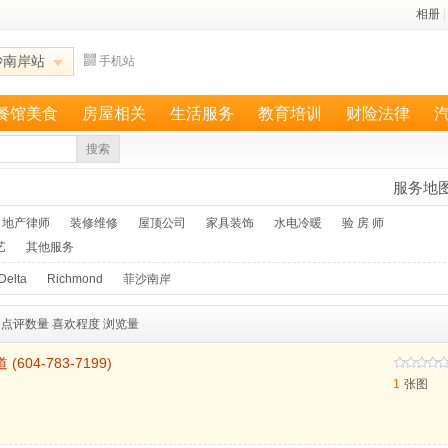
相册
|
沙南岸站
手机站
餐馆美食
房屋相关
生活服务
教育培训
财险法律
搜索
服务地
地产律师
装修维修
屋顶公司
家具装饰
水电冷暖
验 房 师
艺
其他服务
Delta
Richmond
菲沙南岸
点评数量
喜欢程度
浏览量
(604-783-7199)
1
张图