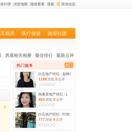
排行榜
|
浏览地图
|
随便看看
|
搜索
|
添加信息
汽车相关
医疗保健
政府社团
图
|
房屋相关相册
|
最佳排行
|
最新点评
热门服务
热门
白石地产经纪 - 赵映(
1188
浏览,
0
点评
南素里地产经纪 - L
804
浏览,
0
点评
0
白石地产经纪 - 叶劲
777
浏览,
0
点评