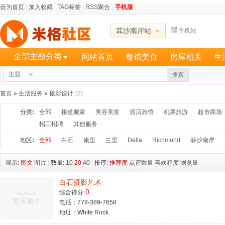
设为首页
|
加入收藏
|
TAG标签
|
RSS聚合
|
手机版
菲沙南岸站
手机站
全部主题分类
网站首页
餐馆美食
房屋相关
生
主题
更多
搜索
首页
»
生活服务
»
摄影设计
(2)
分类
:
全部
接送搬家
美容美发
酒店旅馆
机票旅游
超市商场
招工招聘
其他服务
地区
:
全部
白石
素里
兰里
Delta
Richmond
菲沙南岸
显示:
图文
图片
|
数量:
10
20
40
|
排序:
推荐度
点评数量
喜欢程度
浏览量
白石摄影艺术
0
综合得分:
电话：778-389-7658
地址：White Rock