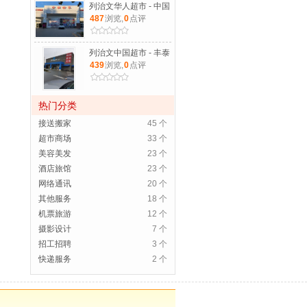
列治文华人超市 - 中国
487
浏览,
0
点评
列治文中国超市 - 丰泰
439
浏览,
0
点评
热门分类
接送搬家
45 个
超市商场
33 个
美容美发
23 个
酒店旅馆
23 个
网络通讯
20 个
其他服务
18 个
机票旅游
12 个
摄影设计
7 个
招工招聘
3 个
快递服务
2 个