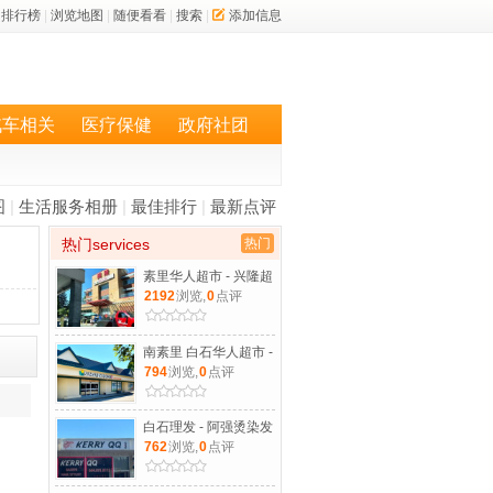
排行榜
|
浏览地图
|
随便看看
|
搜索
|
添加信息
汽车相关
医疗保健
政府社团
图
|
生活服务相册
|
最佳排行
|
最新点评
热门services
热门
素里华人超市 - 兴隆超
2192
浏览,
0
点评
南素里 白石华人超市 -
794
浏览,
0
点评
白石理发 - 阿强烫染发
762
浏览,
0
点评