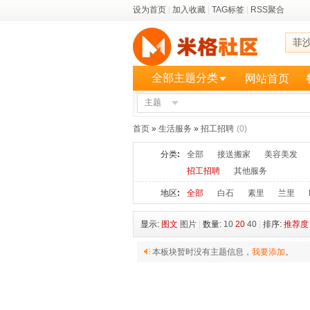
设为首页
|
加入收藏
|
TAG标签
|
RSS聚合
菲
全部主题分类
网站首页
主题
更多
首页
»
生活服务
»
招工招聘
(0)
分类
:
全部
接送搬家
美容美发
招工招聘
其他服务
地区
:
全部
白石
素里
兰里
显示:
图文
图片
|
数量:
10
20
40
|
排序:
推荐度
本板块暂时没有主题信息，
我要添加
。