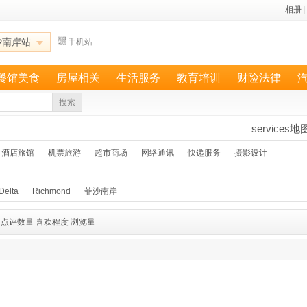
相册
|
沙南岸站
手机站
餐馆美食
房屋相关
生活服务
教育培训
财险法律
搜索
services地
酒店旅馆
机票旅游
超市商场
网络通讯
快递服务
摄影设计
Delta
Richmond
菲沙南岸
点评数量
喜欢程度
浏览量