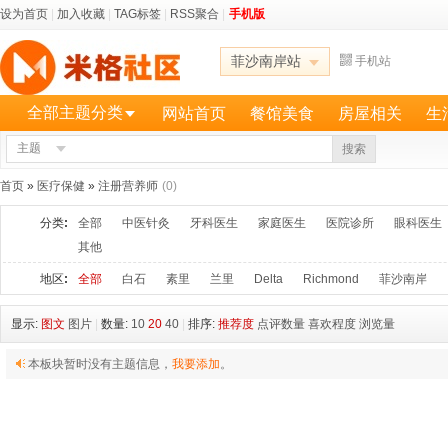
设为首页
|
加入收藏
|
TAG标签
|
RSS聚合
|
手机版
菲沙南岸站
手机站
全部主题分类
网站首页
餐馆美食
房屋相关
生
主题
更多
搜索
首页
»
医疗保健
»
注册营养师
(0)
分类
:
全部
中医针灸
牙科医生
家庭医生
医院诊所
眼科医生
其他
地区
:
全部
白石
素里
兰里
Delta
Richmond
菲沙南岸
显示:
图文
图片
|
数量:
10
20
40
|
排序:
推荐度
点评数量
喜欢程度
浏览量
本板块暂时没有主题信息，
我要添加
。