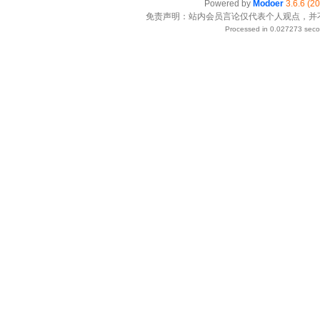
Powered by
Modoer
3.6.6 (2
免责声明：站内会员言论仅代表个人观点，并
Processed in 0.027273 secon