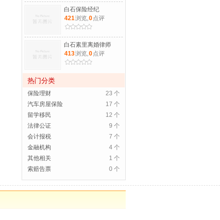
白石保险经纪
421
浏览,
0
点评
白石素里离婚律师
413
浏览,
0
点评
热门分类
保险理财
23 个
汽车房屋保险
17 个
留学移民
12 个
法律公证
9 个
会计报税
7 个
金融机构
4 个
其他相关
1 个
索赔告票
0 个