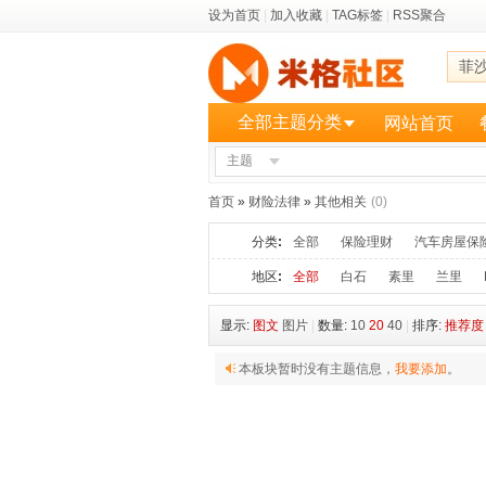
设为首页
|
加入收藏
|
TAG标签
|
RSS聚合
菲
全部主题分类
网站首页
主题
更多
首页
»
财险法律
»
其他相关
(0)
分类
:
全部
保险理财
汽车房屋保
地区
:
全部
白石
素里
兰里
显示:
图文
图片
|
数量:
10
20
40
|
排序:
推荐度
本板块暂时没有主题信息，
我要添加
。