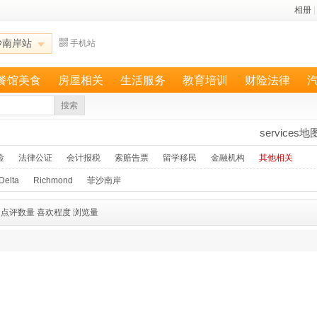
相册
|
沙南岸站
手机站
餐馆美食
房屋相关
生活服务
教育培训
财险法律
搜索
services地
险
法律公证
会计报税
索赔告票
留学移民
金融机构
其他相关
Delta
Richmond
菲沙南岸
点评数量
喜欢程度
浏览量