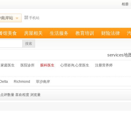
相册
|
沙南岸站
手机站
餐馆美食
房屋相关
生活服务
教育培训
财险法律
搜索
services地
家庭医生
医院诊所
眼科医生
心理咨询,心里医生
注册营养师
Delta
Richmond
菲沙南岸
点评数量
喜欢程度
浏览量