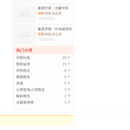
素里针灸 - 太极中医
345
浏览,
0
点评
素里牙医 - 中央城牙科
335
浏览,
0
点评
热门分类
中医针灸
20 个
医院诊所
15 个
牙科医生
8 个
家庭医生
6 个
其他
5 个
心理咨询,心里医生
2 个
眼科医生
2 个
注册营养师
1 个