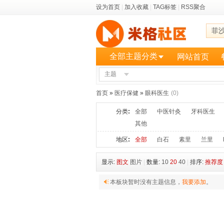
设为首页
|
加入收藏
|
TAG标签
|
RSS聚合
菲
全部主题分类
网站首页
主题
更多
首页
»
医疗保健
»
眼科医生
(0)
分类
:
全部
中医针灸
牙科医生
其他
地区
:
全部
白石
素里
兰里
显示:
图文
图片
|
数量:
10
20
40
|
排序:
推荐度
本板块暂时没有主题信息，
我要添加
。