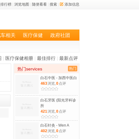
排行榜
|
浏览地图
|
随便看看
|
搜索
|
添加信息
汽车相关
医疗保健
政府社团
图
|
医疗保健相册
|
最佳排行
|
最新点评
热门services
热门
白石中医 - 加西中医白
463
浏览,
0
点评
白石牙医 (阳光牙科诊
所
421
浏览,
0
点评
白石针灸 - Wen A
402
浏览,
0
点评