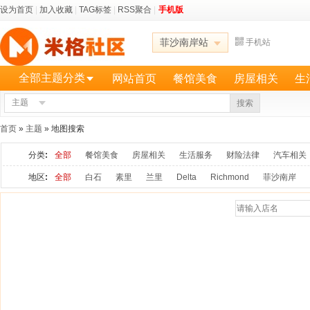
设为首页
|
加入收藏
|
TAG标签
|
RSS聚合
|
手机版
菲沙南岸站
手机站
全部主题分类
网站首页
餐馆美食
房屋相关
生
主题
更多
搜索
首页
»
主题
» 地图搜索
分类
:
全部
餐馆美食
房屋相关
生活服务
财险法律
汽车相关
地区
:
全部
白石
素里
兰里
Delta
Richmond
菲沙南岸